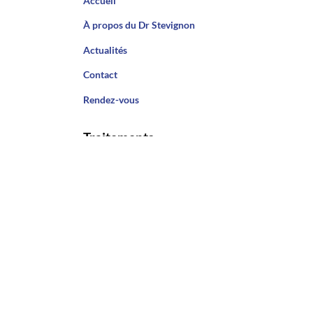
Accueil
À propos du Dr Stevignon
Actualités
Contact
Rendez-vous
Traitements
Les traitements du genou
Les traitements de la hanche
Les traitements du pied et de la cheville
Pathologies
Les pathologies du genou
Les pathologies de la hanche