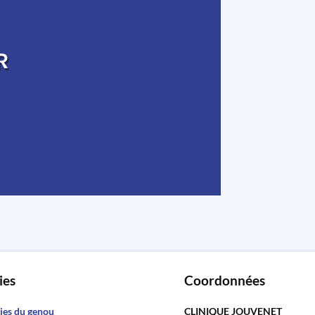
R
ies
Coordonnées
ies du genou
CLINIQUE JOUVENET