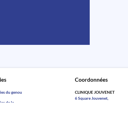
ies
Coordonnées
ies du genou
CLINIQUE JOUVENET
6 Square Jouvenet,
ies de la
75016 Paris
Tél :
01 42 15 41 44
ies du pied et
e
INSTITUT DE CHIRURGIE