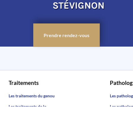
STÉVIGNON
Prendre rendez-vous
Traitements
Patholog
Les traitements du genou
Les patholog
Les traitements de la
Les patholog
hanche
hanche
Les traitements du pied et
Les patholog
de la cheville
de la chevill