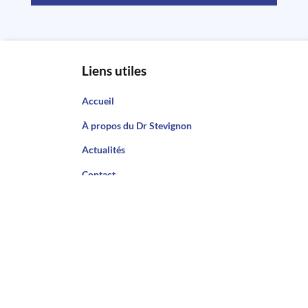
Liens utiles
Accueil
À propos du Dr Stevignon
Actualités
Contact
Rendez-vous
Traitements
Les traitements du genou
Les traitements de la hanche