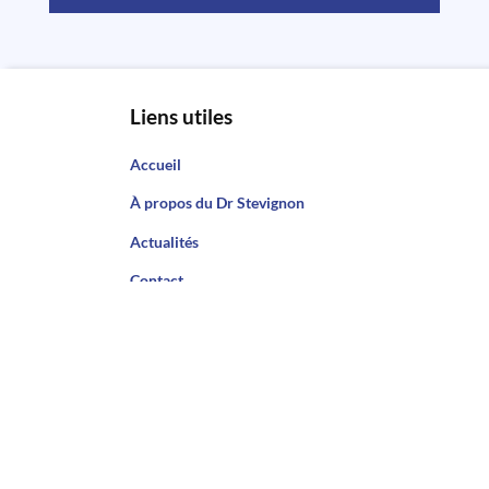
Liens utiles
Accueil
À propos du Dr Stevignon
Actualités
Contact
Rendez-vous
Traitements
Les traitements du genou
Les traitements de la hanche